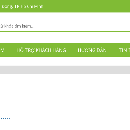
ị Đông, TP Hồ Chí Minh
ẨM
HỖ TRỢ KHÁCH HÀNG
HƯỚNG DẪN
TIN 
....