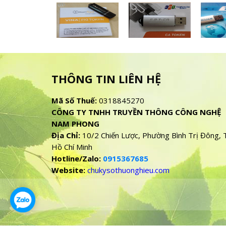
THÔNG TIN LIÊN HỆ
Mã Số Thuế:
0318845270
CÔNG TY TNHH TRUYỀN THÔNG CÔNG NGHỆ
NAM PHONG
Địa Chỉ:
10/2 Chiến Lược, Phường Bình Trị Đông, 
Hồ Chí Minh
Hotline/Zalo:
0915367685
Website:
chukysothuonghieu.com