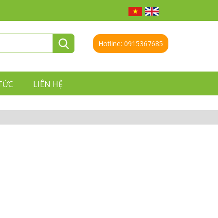
Hotline:
0915367685
TỨC
LIÊN HỆ