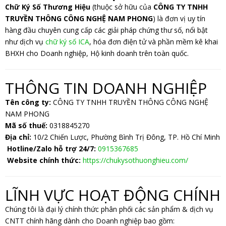
Chữ Ký Số Thương Hiệu
(thuộc sở hữu của
CÔNG TY TNHH
TRUYỀN THÔNG CÔNG NGHỆ NAM PHONG
) là đơn vị uy tín
hàng đầu chuyên cung cấp các giải pháp chứng thư số, nổi bật
như dịch vụ
chữ ký số ICA
, hóa đơn điện tử và phần mềm kê khai
BHXH cho Doanh nghiệp, Hộ kinh doanh trên toàn quốc.
THÔNG TIN DOANH NGHIỆP
Tên công ty:
CÔNG TY TNHH TRUYỀN THÔNG CÔNG NGHỆ
NAM PHONG
Mã số thuế:
0318845270
Địa chỉ:
10/2 Chiến Lược, Phường Bình Trị Đông, TP. Hồ Chí Minh
Hotline/Zalo hỗ trợ 24/7:
0915367685
Website chính thức:
https://chukysothuonghieu.com/
LĨNH VỰC HOẠT ĐỘNG CHÍNH
Chúng tôi là đại lý chính thức phân phối các sản phẩm & dịch vụ
CNTT chính hãng dành cho Doanh nghiệp bao gồm: