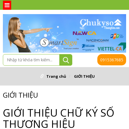
0915367685
Trang chủ
GIỚI THIỆU
GIỚI THIỆU
GIỚI THIỆU CHỮ KÝ SỐ
THƯƠNG HIỆU