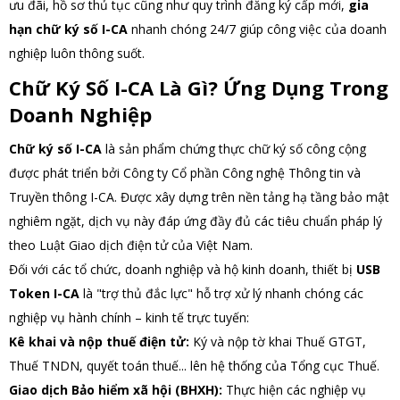
ưu đãi, hồ sơ thủ tục cũng như quy trình đăng ký cấp mới,
gia
hạn chữ ký số I-CA
nhanh chóng 24/7 giúp công việc của doanh
nghiệp luôn thông suốt.
Chữ Ký Số I-CA Là Gì? Ứng Dụng Trong
Doanh Nghiệp
Chữ ký số I-CA
là sản phẩm chứng thực chữ ký số công cộng
được phát triển bởi Công ty Cổ phần Công nghệ Thông tin và
Truyền thông I-CA. Được xây dựng trên nền tảng hạ tầng bảo mật
nghiêm ngặt, dịch vụ này đáp ứng đầy đủ các tiêu chuẩn pháp lý
theo Luật Giao dịch điện tử của Việt Nam.
Đối với các tổ chức, doanh nghiệp và hộ kinh doanh, thiết bị
USB
Token I-CA
là "trợ thủ đắc lực" hỗ trợ xử lý nhanh chóng các
nghiệp vụ hành chính – kinh tế trực tuyến:
Kê khai và nộp thuế điện tử:
Ký và nộp tờ khai Thuế GTGT,
Thuế TNDN, quyết toán thuế... lên hệ thống của Tổng cục Thuế.
Giao dịch Bảo hiểm xã hội (BHXH):
Thực hiện các nghiệp vụ